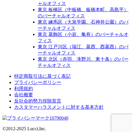
ャルオフィス
東京 板橋区​（中板橋、板橋本町、高島平）
のバーチャルオフィス
東京 練馬区​（大泉学園、石神井公園）のバ
ーチャルオフィス
東京 葛飾区（小岩、亀有）のバーチャルオ
フィス
東京 江戸川区​（瑞江、葛西、西葛西）のバ
ーチャルオフィス
東京 北区（赤羽、滝野川、東十条）のバー
チャルオフィス
特定商取引法に基づく表記
プライバシーポリシー
利用規約
会社概要
反社会的勢力排除宣言
カスタマーハラスメントに対する基本方針
©2012-2025 Lucci,Inc.