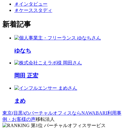
＃インタビュー
＃ケーススタディ
新着記事
ゆなち
岡田 正宏
まめ
東京(目黒)のバーチャルオフィスならNAWABARI
利用事
例・お客様の声
移転法人