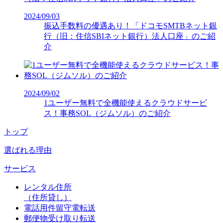
2024/09/03
振込手数料の優遇あり！「ドコモSMTBネット銀
行（旧：住信SBIネット銀行）法人口座」のご紹
介
2024/09/02
1ユーザー無料で全機能使えるクラウドサービ
ス！事務SOL（ジムソル）のご紹介
トップ
選ばれる理由
サービス
レンタル住所
（住所貸し）
電話用件留守電転送
郵便物受け取り転送