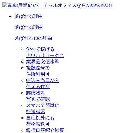
選ばれる理由
選ばれる理由
選ばれる13の理由
学べて稼げる
ナワバリワークス
業界最安値水準
複数屋号で
住所利用可
申込み当日から
使える住所
郵便物を
写真で確認
スマホで簡単に
転送指示
自宅以外にも
荷物転送可
銀行口座紹介制度