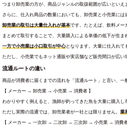
つまり卸売業の方が、商品ジャンルの取扱範囲が広いといえ
さらに、仕入れ商品の数量においても、卸売業と小売業には
卸売業の取引は大量仕入れが基本
です。たとえば、飲料メー
まとめて取引することで、大量購入による単価の低下が生ま
一方で小売業は小口取引が中心
となります。大量に仕入れて
ただし、小売業でもネット通販や実店舗など販売間口が広い
流通ルートの違い
商品が消費者に届くまでの流れを「流通ルート」と言い、一
【 メーカー → 卸売業 → 小売業 → 消費者 】
わかりやすく例えると、漁師が釣ってきた魚を大量に購入し
ただし実際の流通では、卸売業者が一社とは限りません。
業
【 メーカー → 一次卸 → 二次卸 → 三次卸 → 小売業 → 消費者