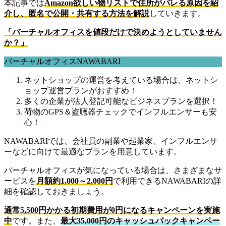
本記事では
Amazon欲しい物リストで住所がバレる原因を紹
介し、匿名で公開・共有する方法を解説
していきます。
「バーチャルオフィスを値段だけで決めようとしていません
か？」
バーチャルオフィスNAWABARI
ネットショップの運営を考えている場合は、ネットシ
ョップ運営プランがおすすめ！
多くの企業が法人登記可能なビジネスプランを選択！
荷物のGPS＆盗聴器チェックでインフルエンサーも安
心！
NAWABARIでは、会社員の副業や起業家、インフルエンサ
ーなどに向けて最適なプランを用意しています。
バーチャルオフィスが気になっている場合は、さまざまなサ
ービスを
月額約1,000～2,000円
で利用できるNAWABARIの詳
細を確認しておきましょう。
通常5,500円かかる初期費用が0円になるキャンペーンを実施
中
です。また、
最大35,000円のキャッシュバックキャンペー