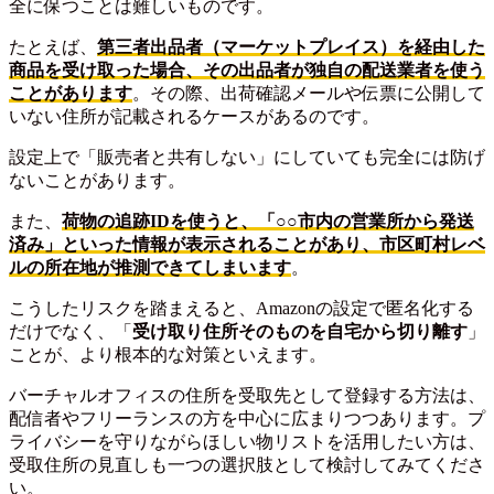
全に保つことは難しいものです。
たとえば、
第三者出品者（マーケットプレイス）を経由した
商品を受け取った場合、その出品者が独自の配送業者を使う
ことがあります
。その際、出荷確認メールや伝票に公開して
いない住所が記載されるケースがあるのです。
設定上で「販売者と共有しない」にしていても完全には防げ
ないことがあります。
また、
荷物の追跡IDを使うと、「○○市内の営業所から発送
済み」といった情報が表示されることがあり、市区町村レベ
ルの所在地が推測できてしまいます
。
こうしたリスクを踏まえると、Amazonの設定で匿名化する
だけでなく、「
受け取り住所そのものを自宅から切り離す
」
ことが、より根本的な対策といえます。
バーチャルオフィスの住所を受取先として登録する方法は、
配信者やフリーランスの方を中心に広まりつつあります。プ
ライバシーを守りながらほしい物リストを活用したい方は、
受取住所の見直しも一つの選択肢として検討してみてくださ
い。