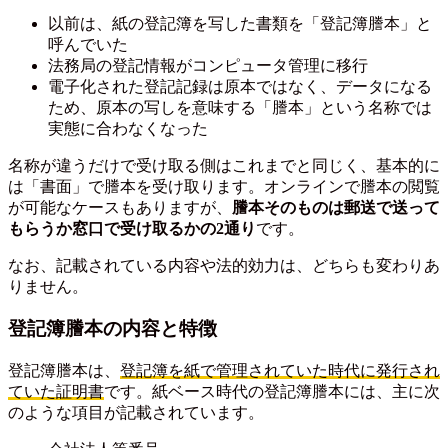
以前は、紙の登記簿を写した書類を「登記簿謄本」と
呼んでいた
法務局の登記情報がコンピュータ管理に移行
電子化された登記記録は原本ではなく、データになる
ため、原本の写しを意味する「謄本」という名称では
実態に合わなくなった
名称が違うだけで受け取る側はこれまでと同じく、基本的に
は「書面」で謄本を受け取ります。オンラインで謄本の閲覧
が可能なケースもありますが、
謄本そのものは郵送で送って
もらうか窓口で受け取るかの2通り
です。
なお、記載されている内容や法的効力は、どちらも変わりあ
りません。
登記簿謄本の内容と特徴
登記簿謄本は、
登記簿を紙で管理されていた時代に発行され
ていた証明書
です。紙ベース時代の登記簿謄本には、主に次
のような項目が記載されています。