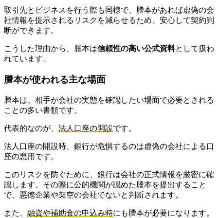
取引先とビジネスを行う際も同様で、謄本があれば虚偽の会
社情報を提示されるリスクを減らせるため、安心して契約判
断ができます。
こうした理由から、謄本は
信頼性の高い公式資料
として扱わ
れています。
謄本が使われる主な場面
謄本は、相手が会社の実態を確認したい場面で必要とされる
ことの多い書類です。
代表的なのが、
法人口座の開設
です。
法人口座の開設時、銀行が危惧するのは虚偽の会社による口
座の悪用です。
このリスクを防ぐために、銀行は会社の正式情報を厳密に確
認します。その際に公的機関が認めた謄本を提出すること
で、悪徳企業や架空の会社でないと判断されます。
また、
融資や補助金の申込み時
にも謄本が必要になります。