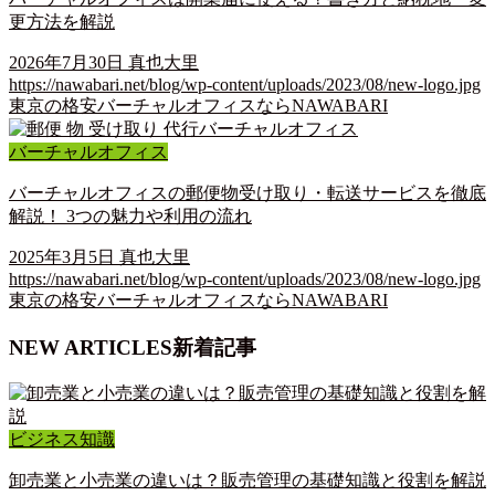
更方法を解説
2026年7月30日
真也大里
https://nawabari.net/blog/wp-content/uploads/2023/08/new-logo.jpg
東京の格安バーチャルオフィスならNAWABARI
バーチャルオフィス
バーチャルオフィスの郵便物受け取り・転送サービスを徹底
解説！ 3つの魅力や利用の流れ
2025年3月5日
真也大里
https://nawabari.net/blog/wp-content/uploads/2023/08/new-logo.jpg
東京の格安バーチャルオフィスならNAWABARI
NEW ARTICLES
新着記事
ビジネス知識
卸売業と小売業の違いは？販売管理の基礎知識と役割を解説