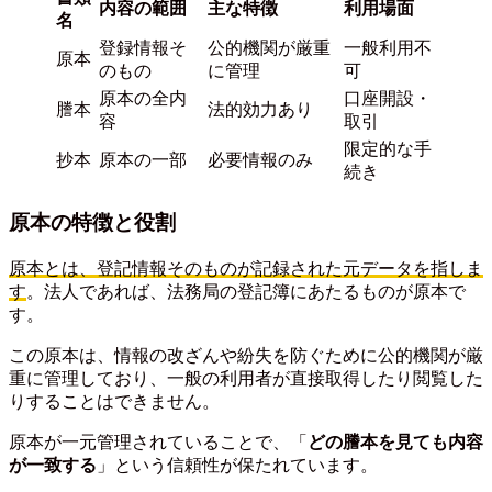
内容の範囲
主な特徴
利用場面
名
登録情報そ
公的機関が厳重
一般利用不
原本
のもの
に管理
可
原本の全内
口座開設・
謄本
法的効力あり
容
取引
限定的な手
抄本
原本の一部
必要情報のみ
続き
原本の特徴と役割
原本とは、登記情報そのものが記録された元データを指しま
す
。法人であれば、法務局の登記簿にあたるものが原本で
す。
この原本は、情報の改ざんや紛失を防ぐために公的機関が厳
重に管理しており、一般の利用者が直接取得したり閲覧した
りすることはできません。
原本が一元管理されていることで、「
どの謄本を見ても内容
が一致する
」という信頼性が保たれています。