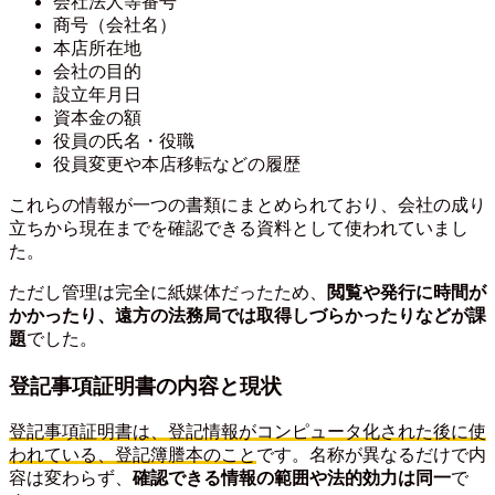
会社法人等番号
商号（会社名）
本店所在地
会社の目的
設立年月日
資本金の額
役員の氏名・役職
役員変更や本店移転などの履歴
これらの情報が一つの書類にまとめられており、会社の成り
立ちから現在までを確認できる資料として使われていまし
た。
ただし管理は完全に紙媒体だったため、
閲覧や発行に時間が
かかったり、遠方の法務局では取得しづらかったりなどが課
題
でした。
登記事項証明書の内容と現状
登記事項証明書は、登記情報がコンピュータ化された後に使
われている、登記簿謄本のこと
です。名称が異なるだけで内
容は変わらず、
確認できる情報の範囲や法的効力は同一
で