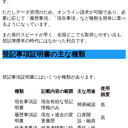
す。
ただしデータ管理のため、オンライン請求が可能であり、必
要に応じて「履歴事項」「現在事項」など種類を簡単に選べ
るようになっています。
また発行スピードが早く、全国どこでも取得しやすい点も、
登記簿謄本の時代にはなかった利点です。
登記事項証明書の主な種類
登記事項証明書にはいくつか種類があります。
使用
種類
記載内容の範囲
主な用途
頻度
現在事項証
現在有効な登記
簡易確認
低
明書
情報のみ
履歴事項証
現在＋過去の変
口座開
高
明書
更履歴
設・融資
代表者事項
代表者情報に特
委任・代