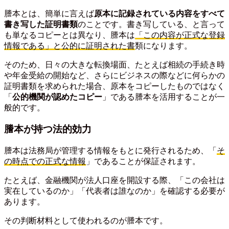
謄本とは、簡単に言えば
原本に記録されている内容をすべて
書き写した証明書類
のことです。書き写している、と言って
も単なるコピーとは異なり、謄本は
「この内容が正式な登録
情報である」と公的に証明された書
類になります。
そのため、日々の大きな転換場面、たとえば相続の手続き時
や年金受給の開始など、さらにビジネスの際などに何らかの
証明書類を求められた場合、原本をコピーしたものではなく
「
公的機関が認めたコピー
」である謄本を活用することが一
般的です。
謄本が持つ法的効力
謄本は法務局が管理する情報をもとに発行されるため、「
そ
の時点での正式な情報
」であることが保証されます。
たとえば、金融機関が法人口座を開設する際、「この会社は
実在しているのか」「代表者は誰なのか」を確認する必要が
あります。
その判断材料として使われるのが謄本です。