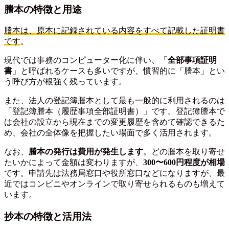
謄本の特徴と用途
謄本は、原本に記録されている内容をすべて記載した証明書
です
。
現代では事務のコンピューター化に伴い、「
全部事項証明
書
」と呼ばれるケースも多いですが、慣習的に「謄本」とい
う呼び方が根強く残っています。
また、法人の登記簿謄本として最も一般的に利用されるのは
「登記簿謄本（履歴事項全部証明書）」です。登記簿謄本で
は会社の設立から現在までの変更履歴を含めて確認できるた
め、会社の全体像を把握したい場面で多く活用されます。
なお、
謄本の発行は費用が発生します
。どの謄本を取り寄せ
たいかによって金額は変わりますが、
300〜600円程度が相場
です。申請先は法務局窓口や役所窓口などになりますが、最
近ではコンビニやオンラインで取り寄せられるものも増えて
います。
抄本の特徴と活用法