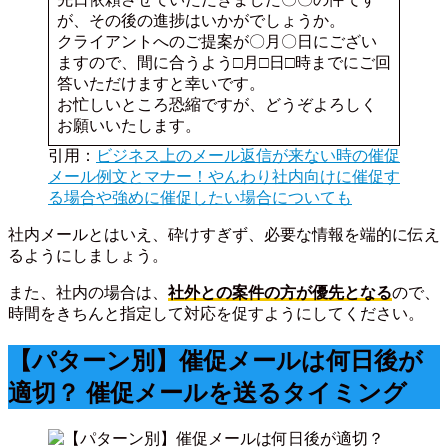
が、その後の進捗はいかがでしょうか。
クライアントへのご提案が〇月〇日にござい
ますので、間に合うよう□月□日□時までにご回
答いただけますと幸いです。
お忙しいところ恐縮ですが、どうぞよろしく
お願いいたします。
引用：
ビジネス上のメール返信が来ない時の催促
メール例文とマナー！やんわり社内向けに催促す
る場合や強めに催促したい場合についても
社内メールとはいえ、砕けすぎず、必要な情報を端的に伝え
るようにしましょう。
また、社内の場合は、
社外との案件の方が優先となる
ので、
時間をきちんと指定して対応を促すようにしてください。
【パターン別】催促メールは何日後が
適切？ 催促メールを送るタイミング