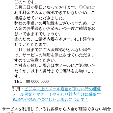
〇の〜です。
〇月〇日が期日となっております、〇〇のご
利用料金の入金が確認できていないため、ご
連絡させていただきました。
弊社の手違いの可能性もございますため、ご
入金のお手続きがお済みか今一度ご確認をお
願いできますでしょうか。
念のため、ご請求内容を本メールにも添付さ
せていただきます。
〇月〇日までにご入金確認がとれない場合
は、サービスの利用を停止させていただきま
すのでご注意ください。
ご対応が難しい場合は本メールにご返信いた
だくか、以下の番号までご連絡をお願いしま
す。
TEL：00-0000-0000
引用：
ビジネス上のメール返信が来ない時の催促
メール例文とマナー！やんわり社内向けに催促す
る場合や強めに催促したい場合についても
サービスを利用しているお客様から入金が確認できない場合