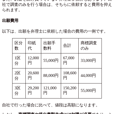
社で調査のみを行う場合は、そちらに依頼すると費用を抑え
られます。
出願費用
以下は、出願を弁理士に依頼した場合の費用の一例です。
区分
印紙
出願手
商標調査
合計
数
代
数料
のみ
1区
12,000
67,000
55,000円
33,000円
円
円
分
2区
20,600
108,600
88,000円
44,000円
円
円
分
3区
29,200
121,000
150,200
55,000円
円
円
円
分
自社で行った場合に比べて、値段は高額になります。