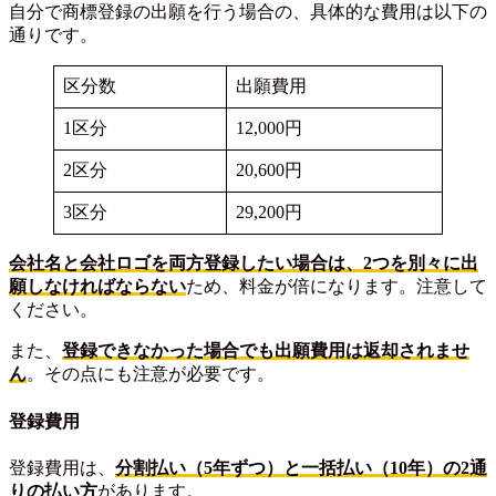
自分で商標登録の出願を行う場合の、具体的な費用は以下の
通りです。
区分数
出願費用
1区分
12,000円
2区分
20,600円
3区分
29,200円
会社名と会社ロゴを両方登録したい場合は、2つを別々に出
願しなければならない
ため、料金が倍になります。注意して
ください。
また、
登録できなかった場合
で
も出願費用は返却されませ
ん
。その点にも注意が必要です。
登録費用
登録費用は、
分割払い
（
5
年
ずつ
）
と一括払い（10年）の2通
りの払い方
があります。