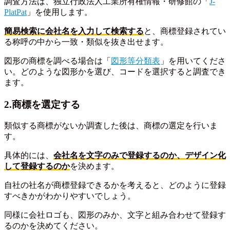
調査方法は、独立行政法人工業所有権情報・研修館の「
J-
PlatPat
」を使用します。
簡易検索に会社名を入力して検索する
と、商標登録されてい
る称呼の中から一致・類似を抜き出せます。
図形の商標を調べる場合は「
図形等分類表
」を用いてくださ
い。どのような図形かを選び、コードを選択すると調査でき
ます。
2.商標を選定する
類似する商標がないか調査した後は、商標の選定を行いま
す。
具体的には、
会社名を文字のみで登録するのか、
デザイン
化
して
登録するのか
を決めます。
自社の社名が商標登録できるかを考えると、どのように登録
すべきかがわかりやすいでしょう。
同様に会社ロゴも、図形のみか、文字と組み合わせて登録す
るのかを決めてください。