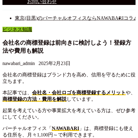
お問い合わせ
東京(目黒)のバーチャルオフィスならNAWABARI
コラ
ビジネス知識
会社名の商標登録は前向きに検討しよう！登録方
法や費用も解説
nawabari_admin
2025年2月23日
会社名の商標登録はブランド力を高め、信用を守るために役
立ちます。
本記事では、
会社名・会社ロゴを商標登録するメリット
や、
商標登録の方法・費用を解説
しています。
起業を考えている方や事業拡大を考えている方は、ぜひ参考
にしてください。
バーチャルオフィス「
NAWABARI
」は、商標登録にも使え
る住所を、月々1,100円～で利用できます。