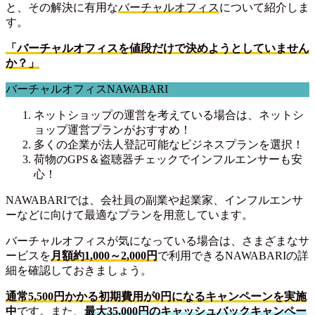
と、その解決に有用な
バーチャルオフィス
について紹介しま
す。
「バーチャルオフィスを値段だけで決めようとしていません
か？」
バーチャルオフィスNAWABARI
ネットショップの運営を考えている場合は、ネットシ
ョップ運営プランがおすすめ！
多くの企業が法人登記可能なビジネスプランを選択！
荷物のGPS＆盗聴器チェックでインフルエンサーも安
心！
NAWABARIでは、会社員の副業や起業家、インフルエンサ
ーなどに向けて最適なプランを用意しています。
バーチャルオフィスが気になっている場合は、さまざまなサ
ービスを
月額約1,000～2,000円
で利用できるNAWABARIの詳
細を確認しておきましょう。
通常5,500円かかる初期費用が0円になるキャンペーンを実施
中
です。また、
最大35,000円のキャッシュバックキャンペー